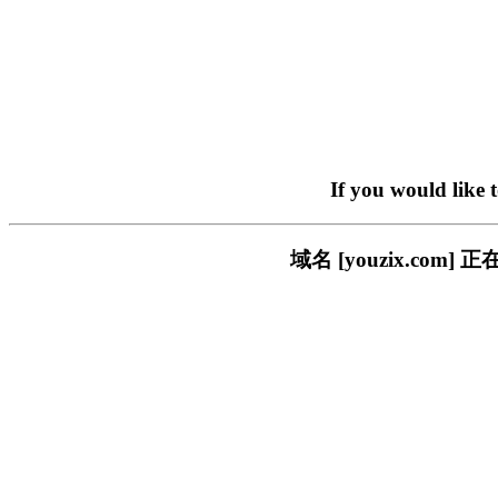
If you would like 
域名 [youzix.c