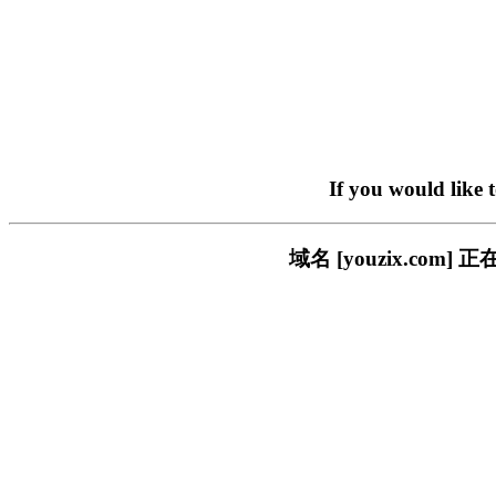
If you would like 
域名 [youzix.c